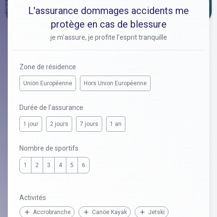
L'assurance dommages accidents me
protège en cas de blessure
je m'assure, je profite l'esprit tranquille
Zone de résidence
Union Européenne
Hors Union Européenne
Durée de l’assurance
1 jour
2 jours
7 jours
1 an
Nombre de sportifs
1
2
3
4
5
6
Activités
Accrobranche
Canöe Kayak
Jetski